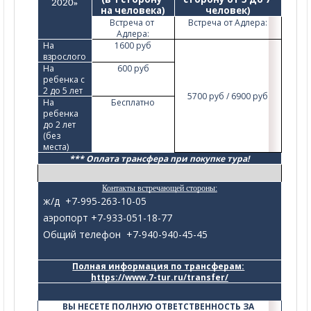
2020
»
на человека)
человек)
Встреча от 
Встреча от Адлера:
Адлера:
На 
1600 руб
взрослого
На 
600 руб
ребенка с 
2 до 5 лет
5700 руб / 6900 руб
На 
Бесплатно
ребенка 
до 2 лет 
(без 
места)
*** Оплата трансфера при покупке тура!
Контакты встречающей стороны:
ж/д +7-995-263-10-05
аэропорт +7-933-051-18-77
Общий телефон +7-940-940-45-45
Полная информация по трансферам:
https://www.7-tur.ru/transfer/
ВЫ НЕСЕТЕ ПОЛНУЮ ОТВЕТСТВЕННОСТЬ ЗА 