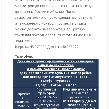
500 метров до пограничного поста на р. Псоу
до границы России и Абхазии. После
самостоятельного прохождения паспортного
и таможенного контроля до места отдыха
можно доехать на автобусе, маршрутном
такси или воспользоваться услугами частных
водителей.
Широта: 43.272224 Долгота:40.266277
Трансфер:
Данные на трансфер принимаются не позднее 
7 дней до начала тура,
и должны содержать информацию:
дату, время прибытия/убытия, номер рейса 
или поезда прибытия/убытия, контакт. 
телефон туристов.
Адлер → Гагра → Адлер
Групповой 
Индивидуальный 
трансфер
трансфер
Встречают
с 27.04.2026 – 
(круглосуточно)
с
31.10.2026 
(в 1 сторону до 4-х 
табличкой
(круглосуточно)
человек)/(в 1 
«
Альянс
(в 1 сторону 
сторону от 5 до 7 