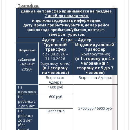
Трансфер:
Данные на трансфер принимаются не позднее 
7 дней до начала тура,
и должны содержать информацию:
дату, время прибытия/убытия, номер рейса 
или поезда прибытия/убытия, контакт. 
телефон туристов.
Адлер → Гагра → Адлер
Групповой 
Индивидуальный 
трансфер
трансфер
Встречают
с 27.04.2026 – 
(круглосуточно)
с
31.10.2026 
(в 1 сторону до 4-х 
табличкой
(круглосуточно)
человек)/(в 1 
«
Альянс
(в 1 сторону 
сторону от 5 до 7 
2020
»
на человека)
человек)
Встреча от 
Встреча от Адлера:
Адлера:
На 
1600 руб
взрослого
На 
600 руб
ребенка с 
2 до 5 лет
5700 руб / 6900 руб
На 
Бесплатно
ребенка 
до 2 лет 
(без 
места)