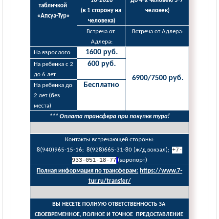
10-2026
до 4-х человек/5-7 
табличкой 
(в 1 сторону на 
человек)
«Апсуа-Тур»
человека)
Встреча от 
Встреча от Адлера:
Адлера:
1600 руб.
На взрослого
600 руб.
На ребенка с 2 
до 6 лет
6900/7500 руб.
Бесплатно
На ребенка до 
2 лет (без 
места)
*** Оплата трансфера при покупке тура!
Контакты встречающей стороны:
8(940)965-15-16;  8(928)665-31-80 (ж/д вокзал); 
+7-
933-051-18-77
(аэропорт)
Полная информация по трансферам:
https://www.7-
tur.ru/transfer/
ВЫ НЕСЕТЕ ПОЛНУЮ ОТВЕТСТВЕННОСТЬ ЗА 
СВОЕВРЕМЕННОЕ, ПОЛНОЕ И ТОЧНОЕ  ПРЕДОСТАВЛЕНИЕ 