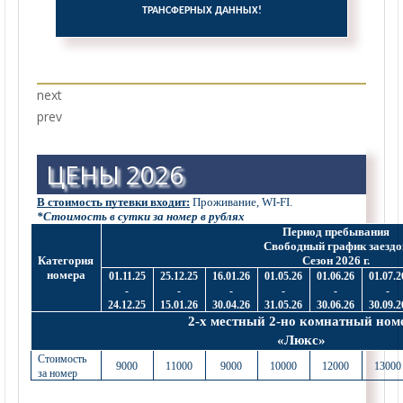
ТРАНСФЕРНЫХ ДАННЫХ!
next
prev
ЦЕНЫ 2026
В стоимость путевки входит:
Проживание, WI-FI.
*Стоимость в сутки за номер в рублях
Период пребывания
Свободный график заездо
Категория
Сезон 2026 г.
номера
01.11.25
25.12.25
16.01.26
01.05.26
01.06.26
01.07.2
-
-
-
-
-
-
24.12.25
15.01.26
30.04.26
31.05.26
30.06.26
30.09.2
2-х местный 2-но комнатный ном
«Люкс»
Стоимость
9000
11000
9000
10000
12000
13000
за номер