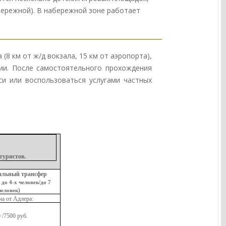
бережной). В набережной зоне работает
(8 км от ж/д вокзала, 15 км от аэропорта),
зии. После самостоятельного прохождения
и или воспользоваться услугами частных
туристов.
альный трансфер
 до 4-х человек/до 7
человек)
ча от Адлера:
 /7500 руб.