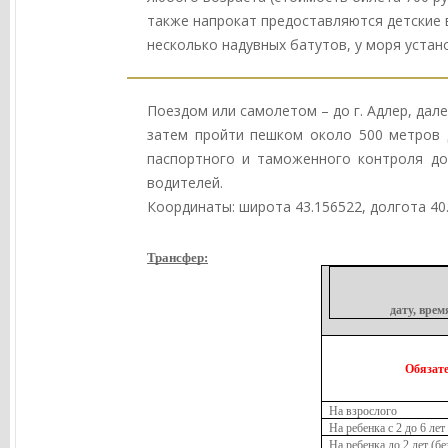
также напрокат предоставляются детские 
несколько надувных батутов, у моря устан
Поездом или самолетом – до г. Адлер, дале
затем пройти пешком около 500 метров д
паспортного и таможенного контроля до
водителей.
Координаты: широта 43.156522, долгота 40
Трансфер:
дату, вре
Обязат
На взрослого
На ребенка с 2 до 6 лет
На ребенка до 2 лет (бе