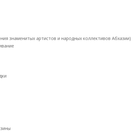
ния знаменитых артистов и народных коллективов Абхазии)
ивание
дки
азины