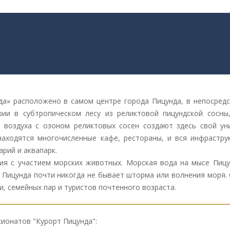
а» расположено в самом центре города Пицунда, в непосредс
рии в субтропическом лесу из реликтовой пицундской сосн
 воздуха с озоном реликтовых сосен создают здесь свой ун
находятся многочисленные кафе, рестораны, и вся инфрастру
арий и аквапарк.
ия с участием морских животных. Морская вода на мысе Пицу
е Пицунда почти никогда не бывает шторма или волнения моря.
и, семейных пар и туристов почтенного возраста.
ионатов "Курорт Пицунда":