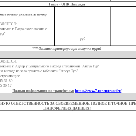
Гагра - ОПК Пицунда
бязательно указывать номер
ВЛЯЕТСЯ:
окзале г. Гагра около вагона с
нда"
:
руб
*** Оплата трансфера при покупке тура!
ВЛЯЕТСЯ:
окзале г. Адлер у центрального выхода с табличкой "Апсуа Тур"
 на выходе из зала прилета с табличкой "Апсуа Тур"
встречающих:
65-31-80
65-30-17
Полная информация по трансферам:
https://www.7-tur.ru/transfer/
ЛНУЮ ОТВЕТСТВЕННОСТЬ ЗА СВОЕВРЕМЕННОЕ, ПОЛНОЕ И ТОЧНОЕ ПР
ТРАНСФЕРНЫХ ДАННЫХ!