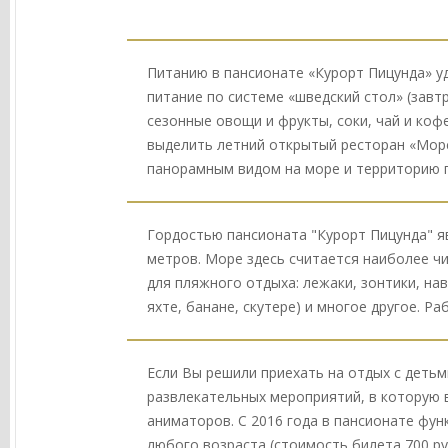
Питанию в пансионате «Курорт Пицунда» уд
питание по системе «шведский стол» (завтр
сезонные овощи и фрукты, соки, чай и коф
выделить летний открытый ресторан «Морс
панорамным видом на море и территорию 
Гордостью пансионата "Курорт Пицунда" я
метров. Море здесь считается наиболее 
для пляжного отдыха: лежаки, зонтики, на
яхте, банане, скутере) и многое другое. Р
Если Вы решили приехать на отдых с детьм
развлекательных мероприятий, в которую 
аниматоров. С 2016 года в пансионате фу
любого возраста (стоимость билета 700 ру