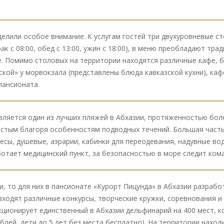
елили особое внимание. К услугам гостей три двухуровневые ст
ак с 08:00, обед с 13:00, ужин с 18:00), в меню преобладают т
е. Помимо столовых на территории находятся различные кафе, б
кой» у морвокзала (представлены блюда кавказской кухни), каф
пансионата.
вляется один из лучших пляжей в Абхазии, протяженностью бол
чистым благоря особенностям подводных течений. Большая час
весы, душевые, аэрарии, кабинки для переодевания, надувные во
аботает медицинский пункт, за безопасностью в море следит ком
и, то для них в пансионате «Курорт Пицунда» в Абхазии разраб
входят различные конкурсы, творческие кружки, соревнования 
нкционирует единственный в Абхазии дельфинарий на 400 мест, 
блей, дети до 5 лет без места бесплатно). На территории наход