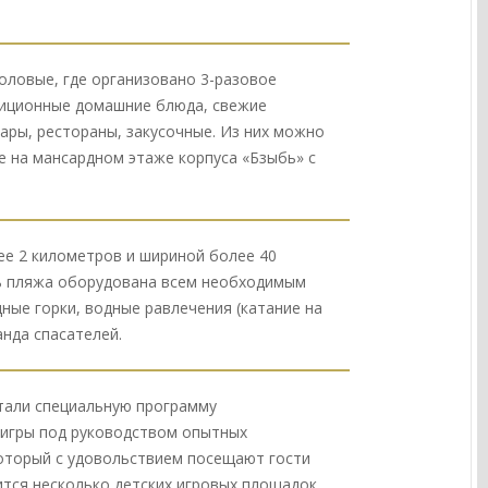
оловые, где организовано 3-разовое
радиционные домашние блюда, свежие
ары, рестораны, закусочные. Из них можно
е на мансардном этаже корпуса «Бзыбь» с
ее 2 километров и шириной более 40
ть пляжа оборудована всем необходимым
дные горки, водные равлечения (катание на
анда спасателей.
отали специальную программу
и игры под руководством опытных
который с удовольствием посещают гости
ится несколько детских игровых площадок,