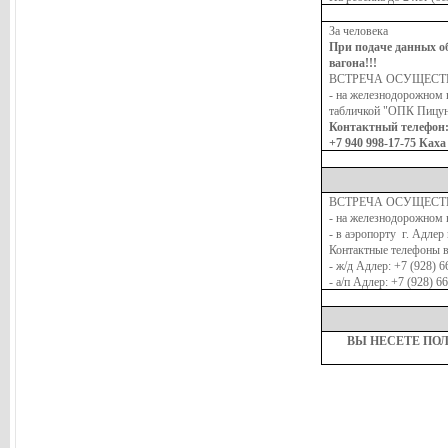
За человека
При подаче данных о
вагона!!!
ВСТРЕЧА ОСУЩЕСТ
- на железнодорожном в
табличкой "ОПК Пицу
Контактный телефон
+7 940 998-17-75 Каха
ВСТРЕЧА ОСУЩЕСТ
- на железнодорожном в
- в аэропорту г. Адлер
Контактные телефоны 
- ж/д Адлер: +7 (928) 6
- а/п Адлер: +7 (928) 6
ВЫ НЕСЕТЕ ПО