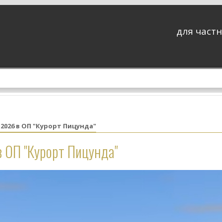
для частн
2026 в ОП "Курорт Пицунда"
в ОП "Курорт Пицунда"