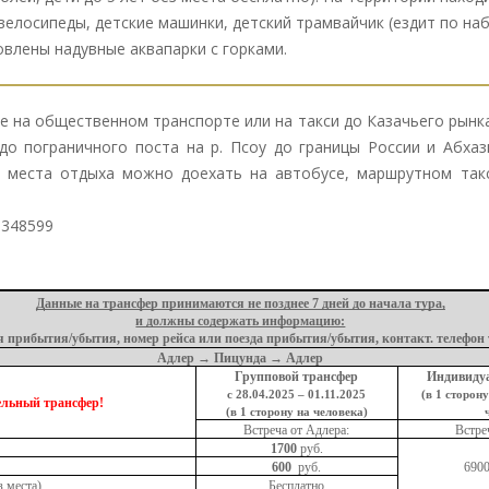
велосипеды, детские машинки, детский трамвайчик (ездит по на
овлены надувные аквапарки с горками.
е на общественном транспорте или на такси до Казачьего рынка 
о пограничного поста на р. Псоу до границы России и Абха
 места отдыха можно доехать на автобусе, маршрутном такс
.348599
Данные на трансфер принимаются не позднее 7 дней до начала тура,
и должны содержать информацию:
мя прибытия/убытия, номер рейса или поезда прибытия/убытия, контакт. телефон 
Адлер → Пицунда → Адлер
Групповой трансфер
Индивиду
с 28.04.2025 – 01.11.2025
(в 1 сторону
ельный трансфер!
(в 1 сторону на человека)
Встреча от Адлера:
Встре
1700
руб.
600
руб.
6900
з места)
Бесплатно