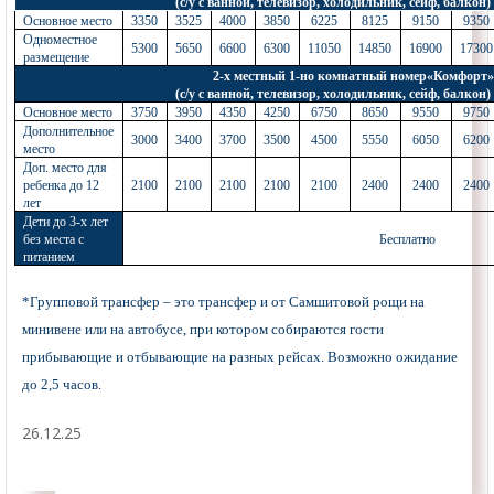
(с/у с ванной, телевизор, холодильник, сейф, балкон)
Основное место
3350
3525
4000
3850
6225
8125
9150
9350
Одноместное
5300
5650
6600
6300
11050
14850
16900
17300
размещение
2-х местный 1-но комнатный номер«Комфорт»
(с/у с ванной, телевизор, холодильник, сейф, балкон)
Основное место
3750
3950
4350
4250
6750
8650
9550
9750
Дополнительное
3000
3400
3700
3500
4500
5550
6050
6200
место
Доп. место для
ребенка до 12
2100
2100
2100
2100
2100
2400
2400
2400
лет
Дети до 3-х лет
без места с
Бесплатно
питанием
*Групповой трансфер – это трансфер и от Самшитовой рощи на
минивене или на автобусе, при котором собираются гости
прибывающие и отбывающие на разных рейсах. Возможно ожидание
до 2,5 часов.
26.12.25