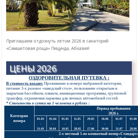
Приглашаем отдохнуть летом 2026 в санаторий
«Самшитовая роща» Пицунда, Абхазия!
ЦЕНЫ 2026
ОЗДОРОВИТЕЛЬНАЯ ПУТЕВКА :
В стоимость входит:
Проживание в номере выбранной категории,
питание 3-х разовое «шведский стол», пользование открытым и
закрытым бассейном, пляжем, анимационные программы, групповой
трансфер, охраняемая парковка для личных автомобилей гостей.
* Стоимость в сутки на 1 человека в рублях :
Период пребывания
2026 г.
Категория
01.03
01.04
01.05
11.05
29.05
18.06
01.07
01.08
номера
-
-
-
-
-
-
-
-
31.03
30.04
10.05
28.05
17.06
30.06
31.07
28.08
2-х местный 1-но комнатный номер«Стандарт