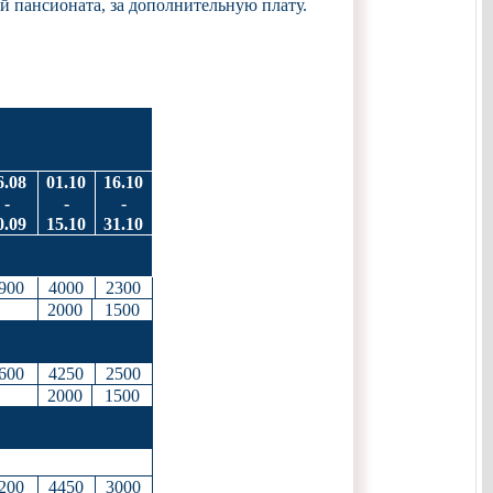
 пансионата, за дополнительную плату.
6.08
01.10
16.10
-
-
-
0.09
15.10
31.10
900
4000
2300
2000
1500
600
4250
2500
2000
1500
200
4450
3000