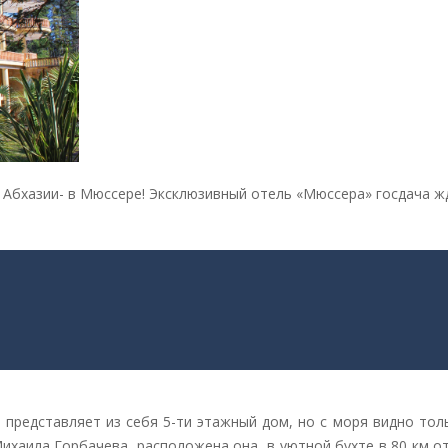
Абхазии- в Мюссере! Эксклюзивный отель «Мюссера» госдача жд
 представляет из себя 5-ти этажный дом, но с моря видно тол
Михаила Горбачева, расположена она в уютной бухте в 80 км 