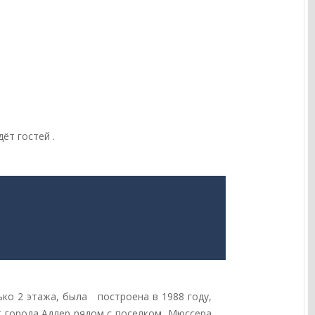
ёт гостей .
ько 2 этажа, была построена в 1988 году,
от города Адлер рядом с поселком Мюссера