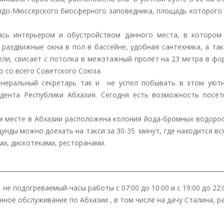
до-Мюссерского биосферного заповедника, площадь которого с
ась интерьером и обустройством данного места, в котором
раздвижные окна в пол в бассейне, удобная сантехника, а так
ли, свисает с потолка в межэтажный пролёт на 23 метра в фо
о со всего Советского Союза.
енеральный секретарь так и не успел побывать в этом уютн
дента Республики Абхазия. Сегодня есть возможность посет
ом месте в Абхазии расположена колония йода-бромных водорос
цунды можно доехать на такси за 30-35 минут, где находится вс
ми, дискотеками, ресторанами.
не подогреваемый-часы работы с 07:00 до 10:00 и с 19:00 до 22:0
нное обслуживание по Абхазии , в том числе на дачу Сталина, 