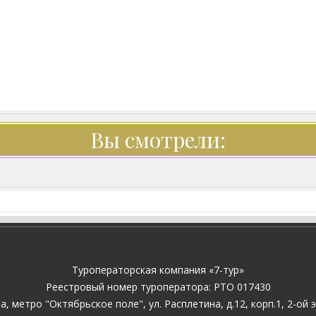
Вы смотрели:
Туроператорская компания «7-тур»
Pеестровый номер туроператора: PTO 017430
ва, метро "Октябрьское поле", ул. Расплетина, д.12, корп.1, 2-ой