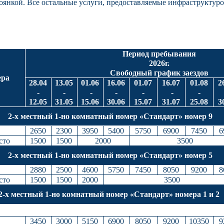
нкой. Все остальные услуги, предоставляемые инфраструктурой
Период пребывания
2026г.
Свободный график заездов
ера
28.04
13.05
01.06
16.06
01.07
16.07
01.08
2
-
-
-
-
-
-
-
12.05
31.05
15.06
30.06
15.07
31.07
25.08
3
2-х местный 1-но комнатный номер «Стандарт» номер 9
2650
2300
3950
5400
5750
6900
7450
6
сто
1500
1500
2000
3500
2-х местный 1-но комнатный номер «Стандарт» номер 5
2880
2500
4600
5750
7450
8050
9200
8
сто
1500
1500
2000
3500
2-х местный 1-но комнатный номер «Стандарт» номера 1 и 2
3450
3000
5150
6900
8050
9200
10350
9