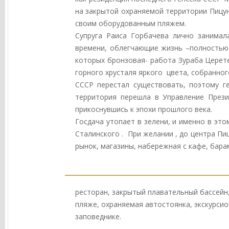
на закрытой охраняемой территории Пицун
своим оборудованным пляжем.
Супруга Раиса Горбачева лично занимал
времени, облегчающие жизнь –полностью 
которых бронзовая- работа Зураба Церете
горного хрусталя яркого цвета, собранног
СССР перестал существовать, поэтому г
территория перешла в Управление Прези
прикоснувшись к эпохи прошлого века.
Госдача утопает в зелени, и именно в эт
Сталинского . При желании , до центра Пи
рынок, магазины, набережная с кафе, бара
ресторан, закрытый плавательный бассейн, 
пляже, охраняемая автостоянка, экскурсио
заповеднике.