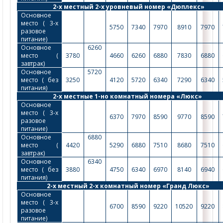
2-х местный 2-х уровневый номер «Дюплекс»
Основное 
место ( 3-х 
5750
7340
7970
8910
7970
разовое 
питание)
Основное 
6260
место ( 
3780
4660
6260
6880
7830
6880
завтрак)
Основное 
5720
место ( без 
3250
4120
5720
6340
7290
6340
питания)
2-х местные 1-но комнатный номера «Люкс»
Основное 
место ( 3-х 
6370
7970
8590
9770
8590
разовое 
питание)
Основное 
6880
место ( 
4420
5290
6880
7510
8680
7510
завтрак)
Основное 
6340
место ( без 
3880
4750
6340
6970
8140
6940
питания)
2-х местный 2-х комнатный номер «Гранд Люкс»
Основное 
место ( 3-х 
6700
8590
9220
10520
9220
разовое 
питание)