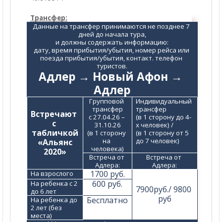
Трансфер:
Данные на трансфер принимаются не позднее 7 
дней до начала тура,
и должны содержать информацию:
дату, время прибытия/убытия, номер рейса или 
поезда прибытия/убытия, контакт. телефон 
туристов.
Адлер → Новый Афон → 
Адлер
Групповой 
Индивидуальный 
трансфер
трансфер
Встречают 
с 27.04.26 – 
(в 1 сторону до 4-
с 
31.10.26
х человек) /
табличкой
(в 1 сторону 
(в 1 сторону от 5 
на 
до 7 человек)
 «Альянс 
человека)
2020»
Встреча от 
Встреча от 
Адлера:
Адлера:
1700 руб.
На взрослого
600 руб.
На ребенка с 2 
7900руб./ 9800 
до 6 лет
руб
Бесплатно
На ребенка до 
2 лет (без 
места)