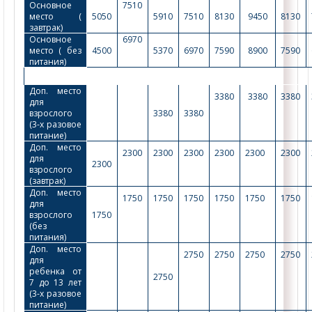
Основное 
7510
место ( 
5050
5910
7510
8130
9450
8130
завтрак)
Основное 
6970
место ( без 
4500
5370
6970
7590
8900
7590
питания)
Доп. место 
3380
3380
3380
для 
взрослого 
3380
3380
(3-х разовое 
питание)
Доп. место 
2300
2300
2300
2300
2300
2300
для 
2300
взрослого 
(завтрак)
Доп. место 
1750
1750
1750
1750
1750
1750
для 
взрослого 
1750
(без 
питания)
Доп. место 
2750
2750
2750
2750
для 
ребенка от 
2750
7 до 13 лет 
(3-х разовое 
питание) 