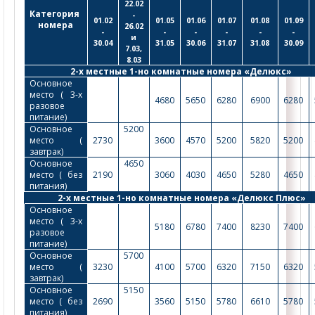
22.02
Категория 
-
01.02
01.05
01.06
01.07
01.08
01.09
номера
26.02
-
-
-
-
-
-
 и 
30.04
31.05
30.06
31.07
31.08
30.09
7.03,
8.03
2-х местные 1-но комнатные номера «Делюкс» 
Основное 
место ( 3-х 
4680
5650
6280
6900
6280
разовое 
питание)
Основное 
5200
место ( 
2730
3600
4570
5200
5820
5200
завтрак)
Основное 
4650
место ( без 
2190
3060
4030
4650
5280
4650
питания)
2-х местные 1-но комнатные номера «Делюкс Плюс»
Основное 
место ( 3-х 
5180
6780
7400
8230
7400
разовое 
питание)
Основное 
5700
место ( 
3230
4100
5700
6320
7150
6320
завтрак)
Основное 
5150
место ( без 
2690
3560
5150
5780
6610
5780
питания)