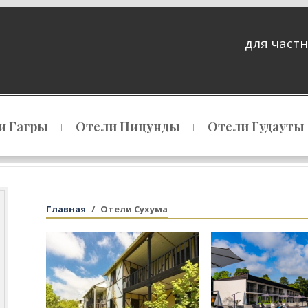
для частн
и Гагры
Отели Пицунды
Отели Гудауты
Главная
Отели Сухума