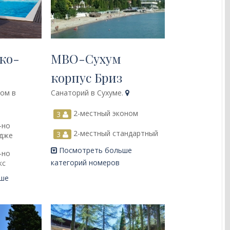
ко-
МВО-Сухум
корпус Бриз
ном в
Санаторий в Сухуме.
2-местный эконом
3
-но
2-местный стандартный
3
едже
Посмотреть больше
-но
категорий номеров
кс
ьше