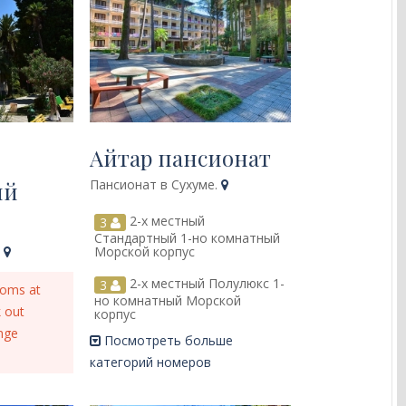
Айтар пансионат
Пансионат в Сухуме.
ий
2-х местный
3
Стандартный 1-но комнатный
.
Морской корпус
2-х местный Полулюкс 1-
3
ooms at
но комнатный Морской
k out
корпус
nge
Посмотреть больше
категорий номеров