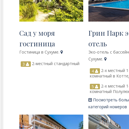
Сад у моря
Грин Парк э
гостиница
отель
Гостиница в Сухуме.
Эко-отель с бассей
Сухуме.
2-местный стандартный
3
2-х местный 1
4
комнатный в Котт
2-х местный 1
5
комнатный Полулю
Посмотреть бол
категорий номеров