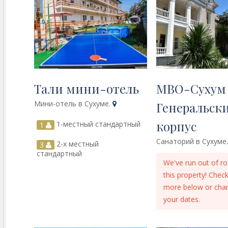
Тали мини-отель
МВО-Сухум
Мини-отель в Сухуме.
Генеральск
корпус
1-местный стандартный
1
Санаторий в Сухуме
2-х местный
3
стандартный
We've run out of r
this property! Chec
more below or cha
your dates.