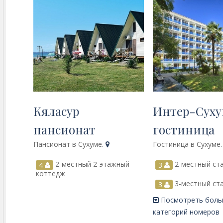
Кяласур
Интер-Сух
пансионат
гостиница
Пансионат в Сухуме.
Гостиница в Сухуме
2-местный 2-этажный
2-местный ст
4
3
коттедж
3-местный ст
3
Посмотреть бол
категорий номеров